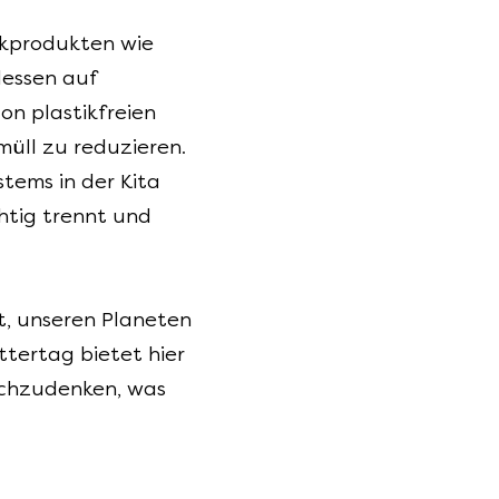
tikprodukten wie
dessen auf
n plastikfreien
müll zu reduzieren.
tems in der Kita
htig trennt und
st, unseren Planeten
ttertag bietet hier
achzudenken, was