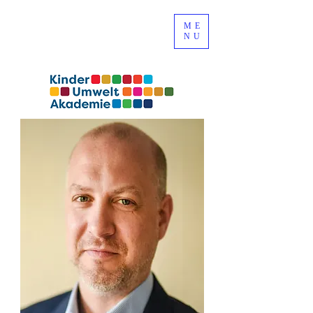
ME
NU