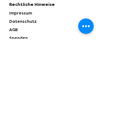
Rechtliche Hinweise
Impressum
Datenschutz
AGB
Spenden
Partner
Illustration: Alina Spiekermann
Anfragen
Vorname
Nachname
E-Mail Adresse