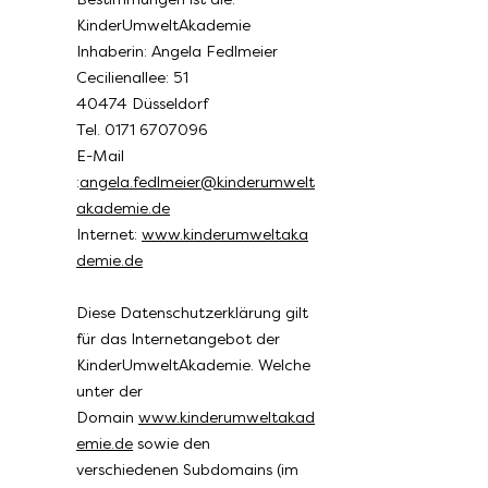
KinderUmweltAkademie
Inhaberin: Angela Fedlmeier
Cecilienallee: 51
40474 Düsseldorf
Tel. 0171 6707096
E-Mail
:
angela.fedlmeier@kinderumwelt
akademie.de
Internet:
www.kinderumweltaka
demie.de
Diese Datenschutzerklärung gilt
für das Internetangebot der
KinderUmweltAkademie. Welche
unter der
Domain
www.kinderumweltakad
emie.de
sowie den
verschiedenen Subdomains (im