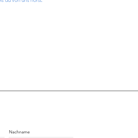
is du von uns hörst.
Nachname